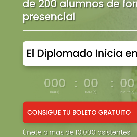
de 200 alumnos de fo
presencial
El Diplomado Inicia en
000
:
00
:
00
Día(s)
Hora(s)
Minuto(s)
CONSIGUE TU BOLETO GRATUITO
Únete a mas de 10,000 asistentes