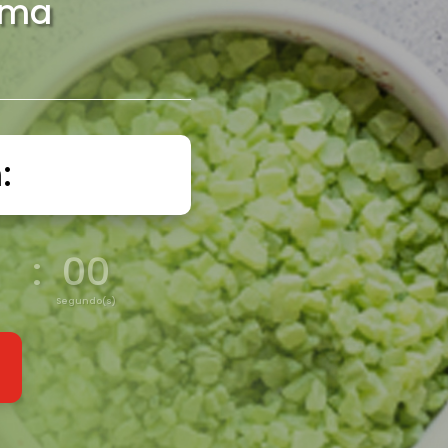
rma
:
:
00
Segundo(s)