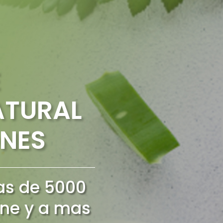
ATURAL
NES
s de 5000
ine y a mas