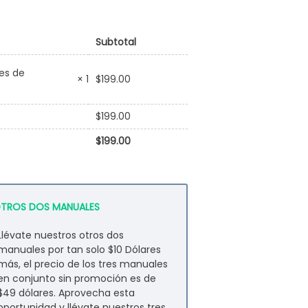
Subtotal
es de
$
199.00
× 1
$
199.00
$
199.00
OTROS DOS MANUALES
Llévate nuestros otros dos
manuales por tan solo $10 Dólares
más, el precio de los tres manuales
en conjunto sin promoción es de
$49 dólares. Aprovecha esta
oportunidad y llévate nuestros tres