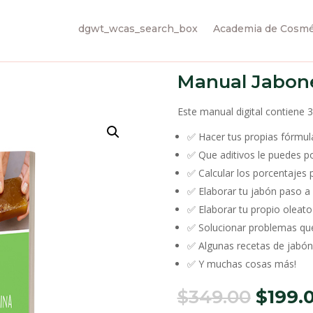
dgwt_wcas_search_box
Academia de Cosmét
Manual Jabone
Este manual digital contiene 
✅ Hacer tus propias fórmul
✅ Que aditivos le puedes po
✅ Calcular los porcentajes 
✅ Elaborar tu jabón paso a
✅ Elaborar tu propio oleato
✅ Solucionar problemas que
✅ Algunas recetas de jabón
✅ Y muchas cosas más!
Origin
$
349.00
$
199.
price