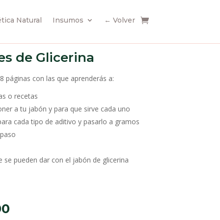
ica Natural
Insumos
← Volver
s de Glicerina
38 páginas con las que aprenderás a:
as o recetas
ner a tu jabón y para que sirve cada uno
para cada tipo de aditivo y pasarlo a gramos
 paso
 se pueden dar con el jabón de glicerina
al
Current
00
price