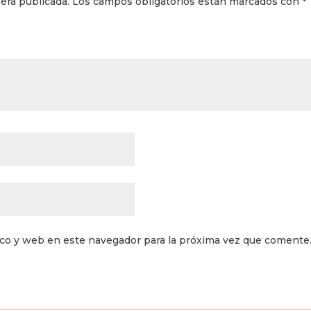
erá publicada.
Los campos obligatorios están marcados con
*
ico y web en este navegador para la próxima vez que comente