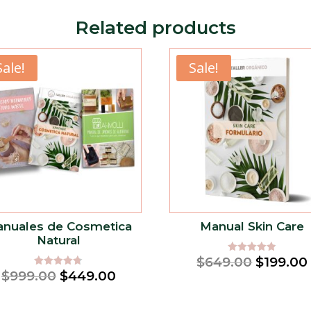
Related products
Sale!
Sale!
nuales de Cosmetica
Manual Skin Care
Natural
Original
$
649.00
$
199.00
Rated
4.84
Original
Current
$
999.00
$
449.00
Rated
price
out of 5
4.67
price
price
out of 5
was: