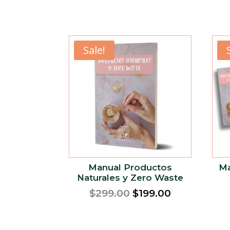
Sale!
Manual Productos
Ma
Naturales y Zero Waste
Original
Current
$
299.00
$
199.00
price
price
was:
is: