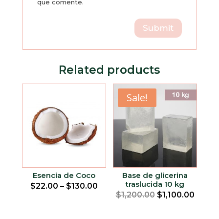
que comente.
Related products
Sale!
Esencia de Coco
Base de glicerina
traslucida 10 kg
$
22.00
–
$
130.00
Original
Curre
$
1,200.00
$
1,100.00
price
price