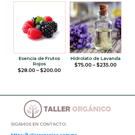
was:
is:
$1,200.00.
$1,100
Esencia de Frutos
Hidrolato de Lavanda
Rojos
$
75.00
–
$
235.00
$
28.00
–
$
200.00
SIGAMOS EN CONTACTO: