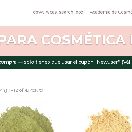
dgwt_wcas_search_box
Academia de Cosmét
PARA COSMÉTICA
compra — solo tienes que usar el cupón “Newuser” (V
ing 1–12 of 43 results