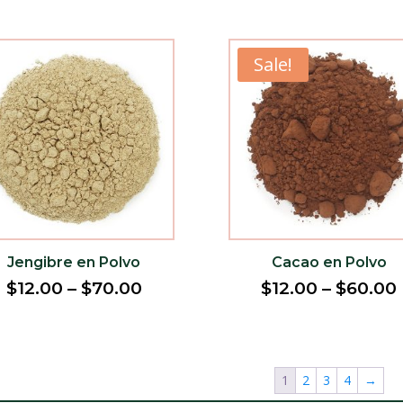
Sale!
Jengibre en Polvo
Cacao en Polvo
$
12.00
–
$
70.00
$
12.00
–
$
60.00
1
2
3
4
→