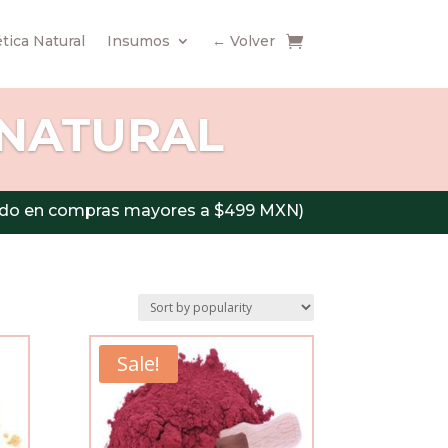
ica Natural
Insumos
← Volver
 NATURAL
álido en compras mayores a $499 MXN)
Sale!