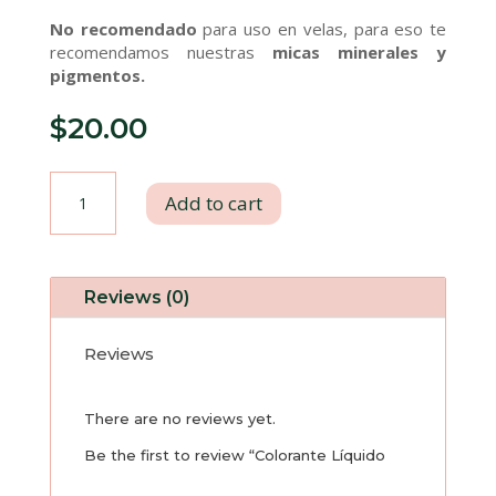
No recomendado
para uso en velas, para eso te
recomendamos nuestras
micas minerales y
pigmentos.
$
20.00
Colorante
Add to cart
Líquido
Amarillo
Reviews (0)
10
Reviews
ml
There are no reviews yet.
quantity
Be the first to review “Colorante Líquido