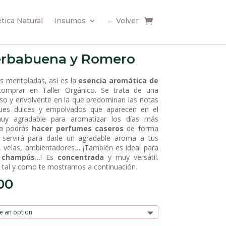
ica Natural
Insumos
← Volver
erbabuena y Romero
s mentoladas, así es la
esencia aromática de
mprar en Taller Orgánico. Se trata de una
so y envolvente en la que predominan las notas
oques dulces y empolvados que aparecen en el
uy agradable para aromatizar los días más
la podrás
hacer perfumes caseros
de forma
e servirá para darle un agradable aroma a tus
, velas, ambientadores… ¡También es ideal para
, champús
…! Es
concentrada
y muy versátil.
s tal y como te mostramos a continuación.
00