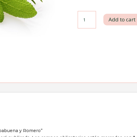
Esencia
Add to cart
de
Hierbabuena
y
Romero
quantity
erbabuena y Romero”