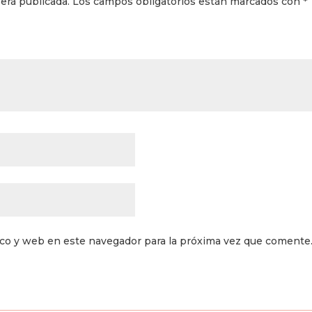
erá publicada.
Los campos obligatorios están marcados con
*
ico y web en este navegador para la próxima vez que comente