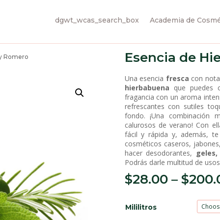
dgwt_wcas_search_box
Academia de Cosmét
Esencia de Hi
 y Romero
Una esencia
fresca
con nota
hierbabuena
que puedes co
fragancia con un aroma inten
refrescantes con sutiles t
fondo. ¡Una combinación m
calurosos de verano! Con el
fácil y rápida y, además, t
cosméticos caseros, jabones
hacer desodorantes,
geles
Podrás darle multitud de uso
$
28.00
–
$
200.
Mililitros