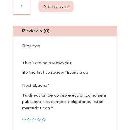
Esencia
Add to cart
de
Nochebuena
Reviews (0)
quantity
Reviews
There are no reviews yet.
Be the first to review “Esencia de
Nochebuena”
Tu dirección de correo electrónico no será
publicada.
Los campos obligatorios están
marcados con
*