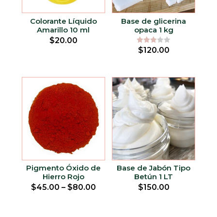
Colorante Líquido
Base de glicerina
Amarillo 10 ml
opaca 1 kg
$
20.00
Rated
$
120.00
3.00
out of
5
Pigmento Óxido de
Base de Jabón Tipo
Hierro Rojo
Betún 1 LT
$
45.00
–
$
80.00
$
150.00