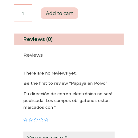
Papaya
Add to cart
en
Polvo
Reviews (0)
quantity
Reviews
There are no reviews yet.
Be the first to review “Papaya en Polvo”
Tu dirección de correo electrónico no será
publicada.
Los campos obligatorios están
marcados con
*