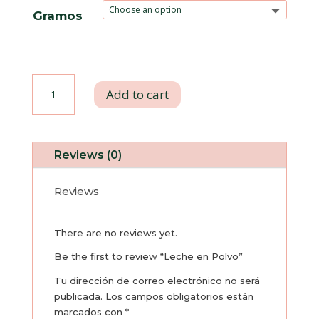
Gramos
Leche
Add to cart
en
Polvo
Reviews (0)
quantity
Reviews
There are no reviews yet.
Be the first to review “Leche en Polvo”
Tu dirección de correo electrónico no será
publicada.
Los campos obligatorios están
marcados con
*