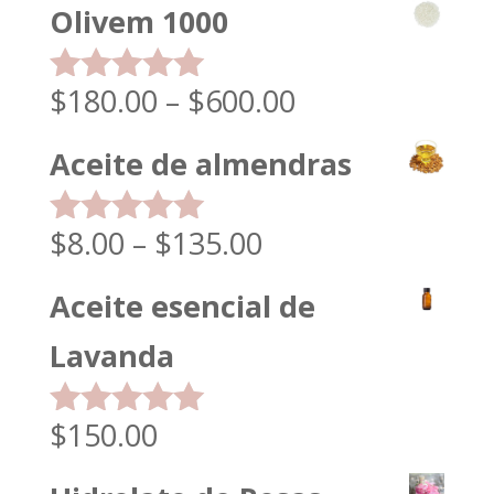
Olivem 1000
$
180.00
–
$
600.00
Rated
5.00
out of 5
Aceite de almendras
$
8.00
–
$
135.00
Rated
5.00
out of 5
Aceite esencial de
Lavanda
$
150.00
Rated
5.00
out of 5