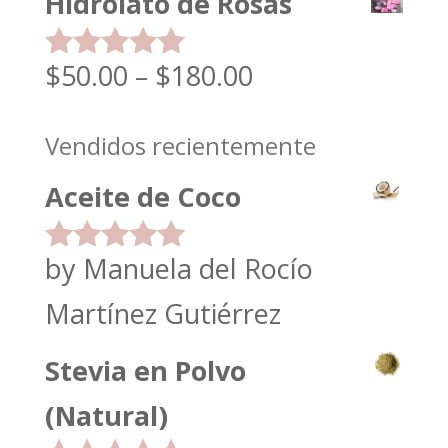
Hidrolato de Rosas
$
50.00
–
$
180.00
Rated
5.00
out of 5
Vendidos recientemente
Aceite de Coco
by Manuela del Rocío
Rated
5
out
of 5
Martínez Gutiérrez
Stevia en Polvo
(Natural)