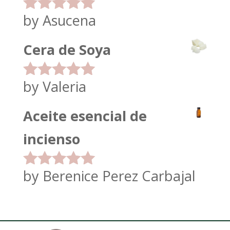
by Asucena
Rated
5
out
of 5
Cera de Soya
by Valeria
Rated
5
out
of 5
Aceite esencial de
incienso
by Berenice Perez Carbajal
Rated
5
out
of 5