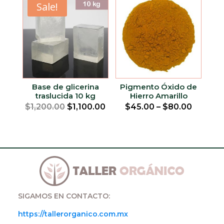
Sale!
Base de glicerina
Pigmento Óxido de
traslucida 10 kg
Hierro Amarillo
Original
Current
$
1,200.00
$
1,100.00
$
45.00
–
$
80.00
price
price
was:
is:
$1,200.00.
$1,100.00.
SIGAMOS EN CONTACTO:
https://tallerorganico.com.mx