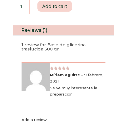
Base
Add to cart
de
glicerina
Reviews (1)
traslucida
1 review for
Base de glicerina
traslucida 500 gr
500
gr
Rated
5
Míriam aguirre
–
9 febrero,
out of 5
quantity
2021
Se ve muy interesante la
preparación
Add a review