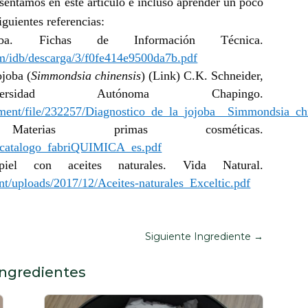
sentamos en este artículo e incluso aprender un poco
iguientes referencias:
oba. Fichas de Información Técnica.
om/idb/descarga/3/f0fe414e9500da7b.pdf
ojoba (
Simmondsia chinensis
) (Link) C.K. Schneider,
sidad Autónoma Chapingo.
ment/file/232257/Diagnostico_de_la_jojoba__Simmondsia_ch
aterias primas cosméticas.
/catalogo_fabriQUIMICA_es.pdf
el con aceites naturales. Vida Natural.
ent/uploads/2017/12/Aceites-naturales_Exceltic.pdf
Siguiente Ingrediente
→
Ingredientes