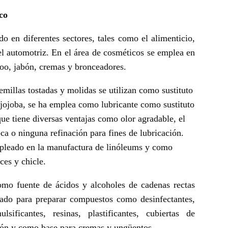
co
do en diferentes sectores, tales como el alimenticio,
el automotriz. En el área de cosméticos se emplea en
oo, jabón, cremas y bronceadores.
 semillas tostadas y molidas se utilizan como sustituto
e jojoba, se ha emplea como lubricante como sustituto
que tiene diversas ventajas como olor agradable, el
ca o ninguna refinación para fines de lubricación.
mpleado en la manufactura de linóleums y como
ces y chicle.
mo fuente de ácidos y alcoholes de cadenas rectas
ado para preparar compuestos como desinfectantes,
ulsificantes, resinas, plastificantes, cubiertas de
osión y como base para cremas y ungüentos.