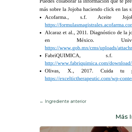
Puedes colaborar la información que te pre
más sobre la Jojoba haciendo click en las s
Acofarma., s.f. Aceite Joj
https://formulasmagistrales.acofarma.c
Alcaraz et al., 2011. Diagnóstico de la j
en México. Univer
https://www.gob.mx/cms/uploads/attach
FabriQUIMICA, s.f. M
http://www.fabriquimica.com/download
Olivas, X., 2017. Cuida tu pi
https://exceltictherapeutic.com/wp-cont
←
Ingrediente anterior
Más 