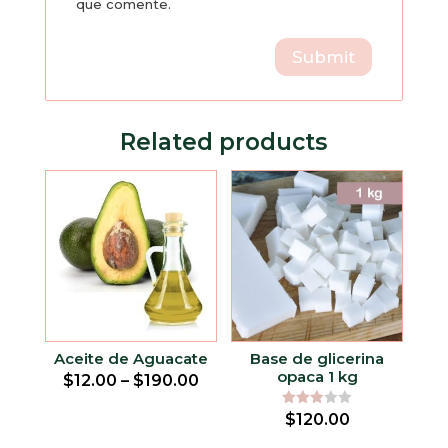
que comente.
Related products
Aceite de Aguacate
Base de glicerina
opaca 1 kg
$
12.00
–
$
190.00
Rated
$
120.00
3.00
out of