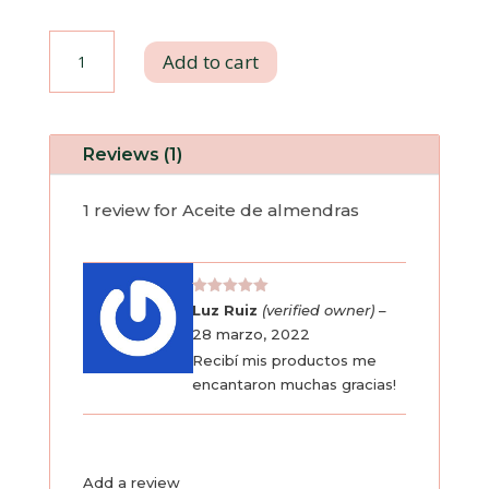
Aceite
Add to cart
de
almendras
Reviews (1)
quantity
1 review for
Aceite de almendras
Rated
5
Luz Ruiz
(verified owner)
–
out of 5
28 marzo, 2022
Recibí mis productos me
encantaron muchas gracias!
Add a review