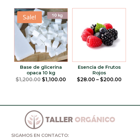
5
Sale!
Base de glicerina
Esencia de Frutos
opaca 10 kg
Rojos
Original
Current
$
1,200.00
$
1,100.00
$
28.00
–
$
200.00
price
price
was:
is:
$1,200.00.
$1,100.00.
SIGAMOS EN CONTACTO: