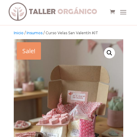
Inicio
/
Insumos
/ Curso Velas San Valentín KIT
Sale!