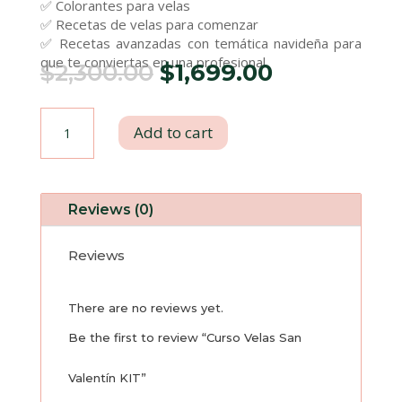
✅ Colorantes para velas
✅ Recetas de velas para comenzar
✅ Recetas avanzadas con temática navideña para
que te conviertas en una profesional.
Original
Current
$
2,300.00
$
1,699.00
price
price
Curso
Add to cart
was:
is:
Velas
$2,300.00.
$1,699.00.
San
Reviews (0)
Valentín
Reviews
KIT
There are no reviews yet.
quantity
Be the first to review “Curso Velas San
Valentín KIT”