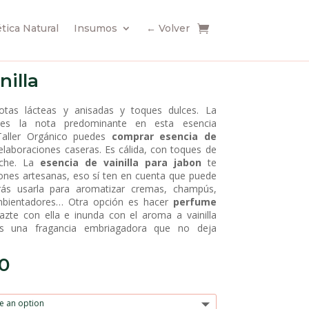
ica Natural
Insumos
← Volver
nilla
tas lácteas y anisadas y toques dulces. La
a es la nota predominante en esta esencia
Taller Orgánico puedes
comprar esencia de
laboraciones caseras. Es cálida, con toques de
eche. La
esencia de vainilla para jabon
te
iones artesanas, eso sí ten en cuenta que puede
ás usarla para aromatizar cremas, champús,
ambientadores… Otra opción es hacer
perfume
Hazte con ella e inunda con el aroma a vainilla
Es una fragancia embriagadora que no deja
00