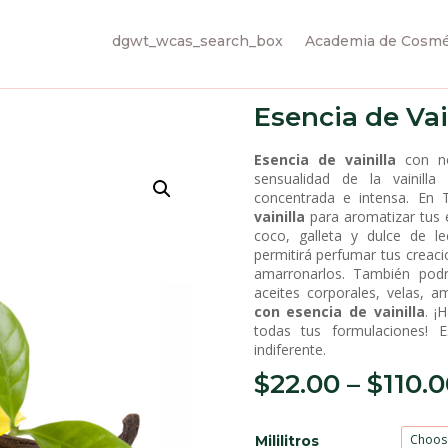
dgwt_wcas_search_box
Academia de Cosmét
Esencia de Vai
Esencia de vainilla
con no
sensualidad de la vainill
concentrada e intensa. En 
vainilla
para aromatizar tus e
coco, galleta y dulce de l
permitirá perfumar tus creac
amarronarlos. También podr
aceites corporales, velas, 
con esencia de vainilla
. ¡
todas tus formulaciones! 
indiferente.
$
22.00
–
$
110.
Mililitros