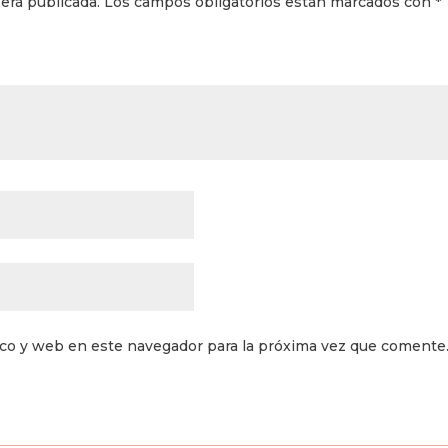
erá publicada.
Los campos obligatorios están marcados con
*
ico y web en este navegador para la próxima vez que comente