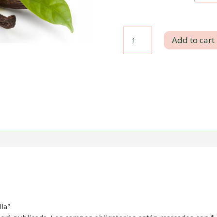
Esencia
Add to cart
de
Vainilla
quantity
lla”