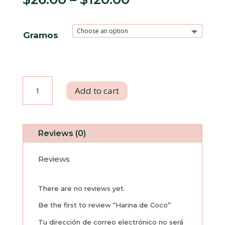
Gramos
Harina
Add to cart
de
Coco
Reviews (0)
quantity
Reviews
There are no reviews yet.
Be the first to review “Harina de Coco”
Tu dirección de correo electrónico no será