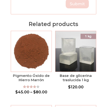
Related products
Pigmento Óxido de
Base de glicerina
Hierro Marrón
traslucida 1 kg
$
120.00
Rated
$
45.00
–
$
80.00
4.00
out of 5